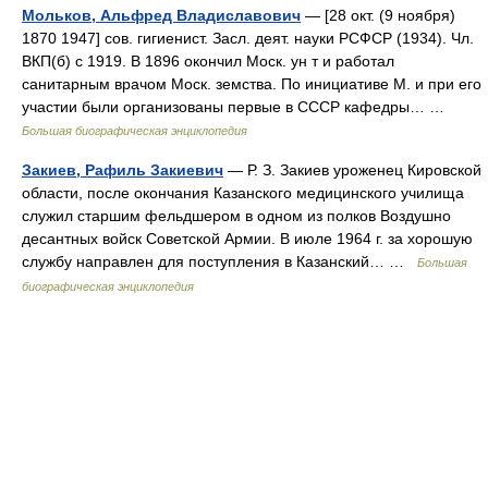
Мольков, Альфред Владиславович
— [28 окт. (9 ноября)
1870 1947] сов. гигиенист. Засл. деят. науки РСФСР (1934). Чл.
ВКП(б) с 1919. В 1896 окончил Моск. ун т и работал
санитарным врачом Моск. земства. По инициативе М. и при его
участии были организованы первые в СССР кафедры… …
Большая биографическая энциклопедия
Закиев, Рафиль Закиевич
— Р. З. Закиев уроженец Кировской
области, после окончания Казанского медицинского училища
служил старшим фельдшером в одном из полков Воздушно
десантных войск Советской Армии. В июле 1964 г. за хорошую
службу направлен для поступления в Казанский… …
Большая
биографическая энциклопедия