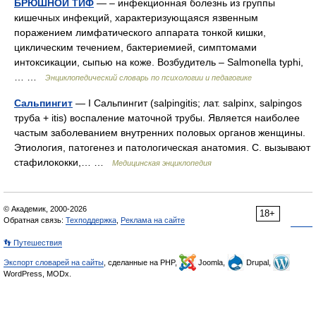
БРЮШНОЙ ТИФ
— – инфекционная болезнь из группы
кишечных инфекций, характеризующаяся язвенным
поражением лимфатического аппарата тонкой кишки,
циклическим течением, бактериемией, симптомами
интоксикации, сыпью на коже. Возбудитель – Salmonella typhi,
… …
Энциклопедический словарь по психологии и педагогике
Сальпингит
— I Сальпингит (salpingitis; лат. salpinx, salpingos
труба + itis) воспаление маточной трубы. Является наиболее
частым заболеванием внутренних половых органов женщины.
Этиология, патогенез и патологическая анатомия. С. вызывают
стафилококки,… …
Медицинская энциклопедия
© Академик, 2000-2026
18+
Обратная связь:
Техподдержка
,
Реклама на сайте
👣 Путешествия
Экспорт словарей на сайты
, сделанные на PHP,
Joomla,
Drupal,
WordPress, MODx.