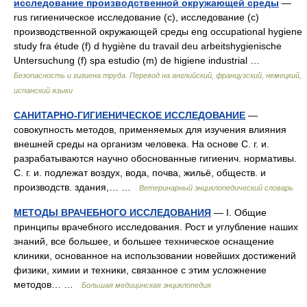
исследование производственной окружающей среды
—
rus гигиеническое исследование (с), исследование (с)
производственной окружающей среды eng occupational hygiene
study fra étude (f) d hygiène du travail deu arbeitshygienische
Untersuchung (f) spa estudio (m) de higiene industrial …
Безопасность и гигиена труда. Перевод на английский, французский, немецкий,
испанский языки
САНИТАРНО-ГИГИЕНИЧЕСКОЕ ИССЛЕДОВАНИЕ
—
совокупность методов, применяемых для изучения влияния
внешней среды на организм человека. На основе С. г. и.
разрабатываются научно обоснованные гигиенич. нормативы.
С. г. и. подлежат воздух, вода, почва, жильё, обществ. и
производств. здания,… …
Ветеринарный энциклопедический словарь
МЕТОДЫ ВРАЧЕБНОГО ИССЛЕДОВАНИЯ
— І. Общие
принципы врачебного исследования. Рост и углубление наших
знаний, все большее, и большее техническое оснащение
клиники, основанное на использовании новейших достижений
физики, химии и техники, связанное с этим усложнение
методов… …
Большая медицинская энциклопедия