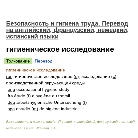
Безопасность и гигиена труда. Перевод
на английский, французский, немецкий,
испанский языки
гигиеническое исследование
Толкование
Перевод
гигиеническое исследование
rus
гигиеническое исследование (
с
), исследование (
с
)
производственной окружающей среды
eng
occupational hygiene study
fra
étude (
f
) d'hygiène du travail
deu
arbeitshygienische Untersuchung (
f
)
spa
estudio (
m
) de higiene industrial
Безопасность и гигиена труда. Перевод на английский, французский, немецкий,
испанский языки. - Женева
.
1993
.